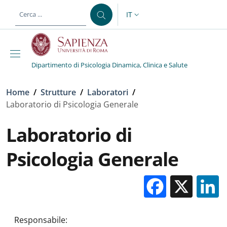
Salta al contenuto principale
Skip to footer content
IT
SELETTORE LINGUA: CURREN
Dipartimento di Psicologia Dinamica, Clinica e Salute
Briciole di pane
Home
/
Strutture
/
Laboratori
/
Laboratorio di Psicologia Generale
Laboratorio di
Psicologia Generale
Facebo
X
Responsabile: