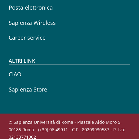
Posta elettronica
Sapienza Wireless
Career service
ALTRI LINK
CIAO
Sapienza Store
© Sapienza Università di Roma - Piazzale Aldo Moro 5,
00185 Roma - (+39) 06 49911 - C.F.: 80209930587 - P. Iva:
02133771002