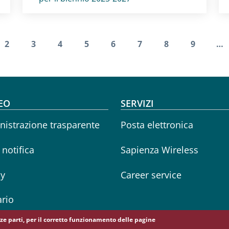
Paginazione
2
3
4
5
6
7
8
9
…
edente
na attuale
Pagina
Pagina
Pagina
Pagina
Pagina
Pagina
Pagina
Pagina
oter menu
EO
SERVIZI
istrazione trasparente
Posta elettronica
i notifica
Sapienza Wireless
cy
Career service
rio
erze parti, per il corretto funzionamento delle pagine