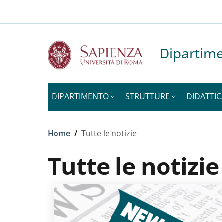
Slim to
Salta al contenuto principale
Skip to footer content
Dipartime
DIPARTIMENTO
STRUTTURE
DIDATTIC
Briciole di pane
Home
/
Tutte le notizie
Tutte le notizie