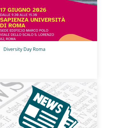
Titolo card
:
Diversity Day Roma