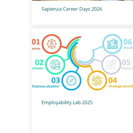
Titolo card
:
Sapienza Career Days 2026
Titolo card
:
Employability Lab 2025