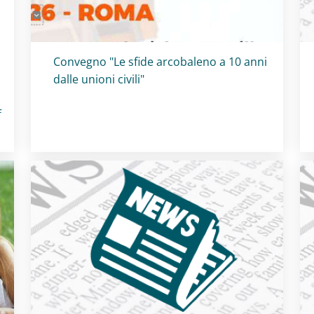
Titolo card
:
Convegno "Le sfide arcobaleno a 10 anni
dalle unioni civili"
f