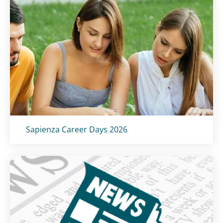
Titolo card
:
Sapienza Career Days 2026