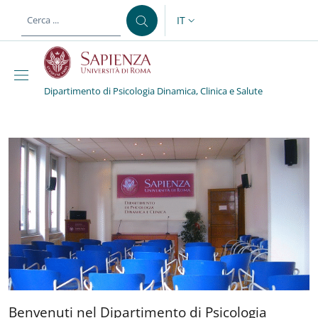
Salta al contenuto principale
Skip to footer content
IT
SELETTORE LINGUA: CURREN
Dipartimento di Psicologia Dinamica, Clinica e Salute
Dipartimento di Psicolo
Benvenuti nel Dipartimento 
Benvenuti nel Dipartimento di Psicologia