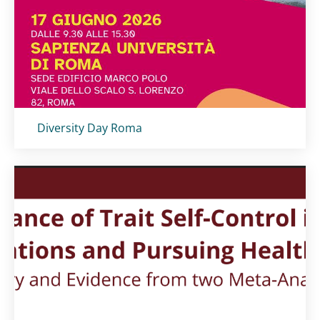
Titolo card
:
Diversity Day Roma