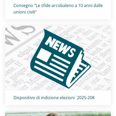
Titolo card
:
Convegno "Le sfide arcobaleno a 10 anni dalle
unioni civili"
Titolo card
:
Dispositivo di indizione elezioni 2025-208