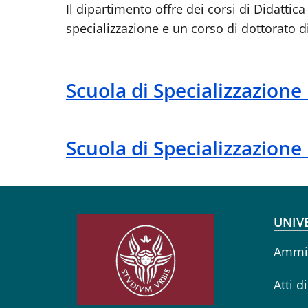
Il dipartimento offre dei corsi di Didatt
specializzazione e un corso di dottorato di
Scuola di Specializzazione 
Scuola di Specializzazione 
Fo
UNIV
Ammin
Atti d