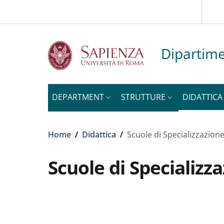
Slim to
Skip to main content
Skip to footer content
Dipartime
DEPARTMENT
STRUTTURE
DIDATTICA
Breadcrumb
Home
/
Didattica
/
Scuole di Specializzazion
Scuole di Specializz