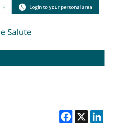
Login to your personal area
N
NGUAGE SWITCHER: CURRENT LANGUAGE
 e Salute
Facebook
X
Linked