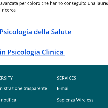
ica avanzata per coloro che hanno conseguito una laur
 ricerca
Psicologia della Salute
in Psicologia Clinica
oter menu
ERSITY
SERVICES
istrazione trasparente
E-mail
i notifica
Sapienza Wireless