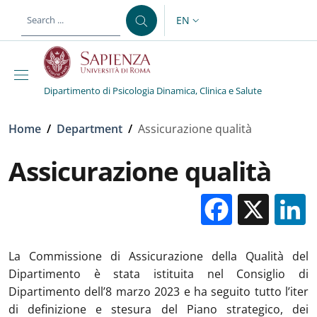
Skip to main content
Skip to footer content
EN
LANGUAGE SWITCHER: CURR
Dipartimento di Psicologia Dinamica, Clinica e Salute
Breadcrumb
Home
/
Department
/
Assicurazione qualità
Assicurazione qualità
Facebo
X
La Commissione di Assicurazione della Qualità del
Dipartimento è stata istituita nel Consiglio di
Dipartimento dell’8 marzo 2023 e ha seguito tutto l’iter
di definizione e stesura del Piano strategico, dei