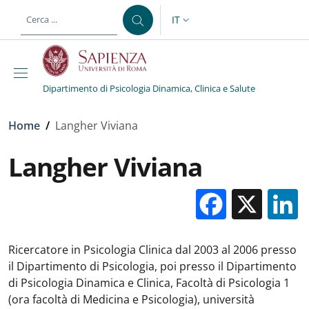
Salta al contenuto principale
Skip to footer content
IT
SELETTORE LINGUA: CURREN
Dipartimento di Psicologia Dinamica, Clinica e Salute
Briciole di pane
Home
/
Langher Viviana
Langher Viviana
Facebo
X
Ricercatore in Psicologia Clinica dal 2003 al 2006 presso
il Dipartimento di Psicologia, poi presso il Dipartimento
di Psicologia Dinamica e Clinica, Facoltà di Psicologia 1
(ora facoltà di Medicina e Psicologia), università