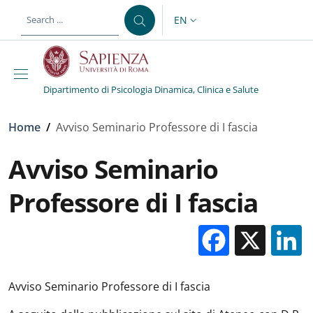
Skip to main content
Skip to footer content
EN
LANGUAGE SWITCHER: CURR
Dipartimento di Psicologia Dinamica, Clinica e Salute
Breadcrumb
Home
/
Avviso Seminario Professore di I fascia
Avviso Seminario
Professore di I fascia
Facebo
X
Avviso Seminario Professore di I fascia