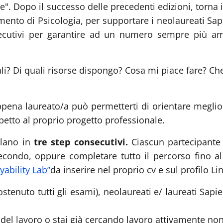
e". Dopo il successo delle precedenti edizioni, torna
imento di Psicologia, per supportare i neolaureati Sapi
ecutivi per garantire ad un numero sempre più ampi
ali? Di quali risorse dispongo? Cosa mi piace fare? Ch
pena laureato/a può permetterti di orientare meglio gl
spetto al proprio progetto professionale.
colano in
tre step consecutivi.
Ciascun partecipante
econdo, oppure completare tutto il percorso fino al
ability Lab”
da inserire nel proprio cv e sul profilo Li
stenuto tutti gli esami), neolaureati e/ laureati Sapi
del lavoro o stai già cercando lavoro attivamente no