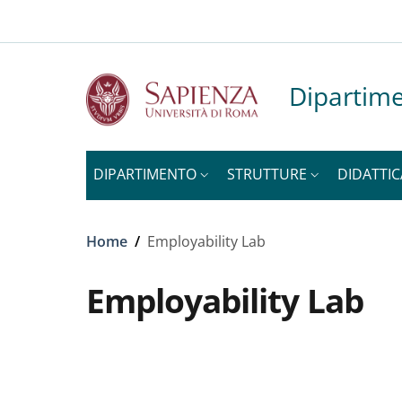
Slim to
Salta al contenuto principale
Skip to footer content
Dipartime
DIPARTIMENTO
STRUTTURE
DIDATTIC
Briciole di pane
Home
/
Employability Lab
Employability Lab