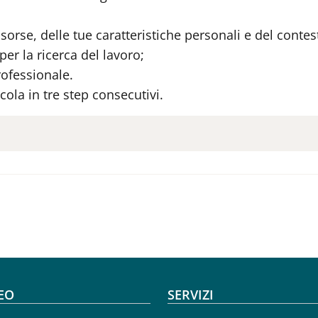
orse, delle tue caratteristiche personali e del contes
 per la ricerca del lavoro;
rofessionale.
ticola in tre step consecutivi.
oter menu
EO
SERVIZI