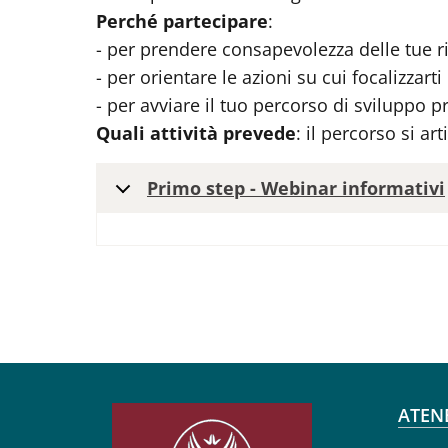
Perché partecipare
:
- per prendere consapevolezza delle tue ris
- per orientare le azioni su cui focalizzarti
- per avviare il tuo percorso di sviluppo p
Quali attività prevede
: il percorso si ar
Primo step - Webinar informativi
Fo
ATEN