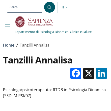
Salta al contenuto principale
Skip to footer content
IT
SELETTORE LINGUA: CURREN
Dipartimento di Psicologia Dinamica, Clinica e Salute
Briciole di pane
Home
/
Tanzilli Annalisa
Tanzilli Annalisa
Facebo
X
Psicologa/psicoterapeuta; RTDB in Psicologia Dinamica
(SSD: M-PSI/07)